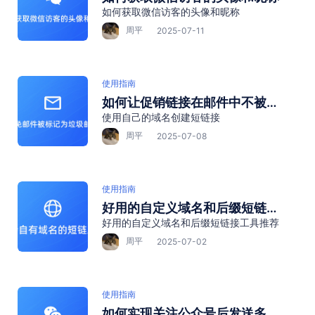
如何获取微信访客的头像和昵称
周平
2025-07-11
使用指南
如何让促销链接在邮件中不被标
使用自己的域名创建短链接
记为垃圾信息？→ 绑定企业域
名”
周平
2025-07-08
使用指南
好用的自定义域名和后缀短链接
好用的自定义域名和后缀短链接工具推荐
工具推荐
周平
2025-07-02
使用指南
如何实现关注公众号后发送多条