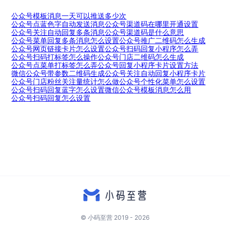
公众号模板消息一天可以推送多少次
公众号点蓝色字自动发送消息
公众号渠道码在哪里开通设置
公众号关注自动回复多条消息
公众号渠道码是什么意思
公众号菜单回复多条消息怎么设置
公众号推广二维码怎么生成
公众号网页链接卡片怎么设置
公众号扫码回复小程序怎么弄
公众号扫码打标签怎么操作
公众号门店二维码怎么生成
公众号点菜单打标签怎么弄
公众号回复小程序卡片设置方法
微信公众号带参数二维码生成
公众号关注自动回复小程序卡片
公众号门店粉丝关注量统计怎么做
公众号个性化菜单怎么设置
公众号扫码回复蓝字怎么设置
微信公众号模板消息怎么用
公众号扫码回复怎么设置
© 小码至营 2019 - 2026